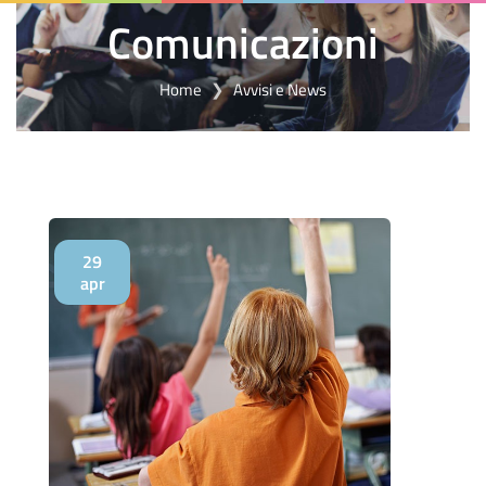
Comunicazioni
Home
Avvisi e News
29
apr