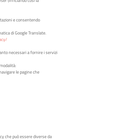
ser (inficiando così la
ostazioni e consentendo
matica di Google Translate.
acy/
nto necessari a fornire i servizi
 modalità:
 navigare le pagine che
vacy che può essere diverse da