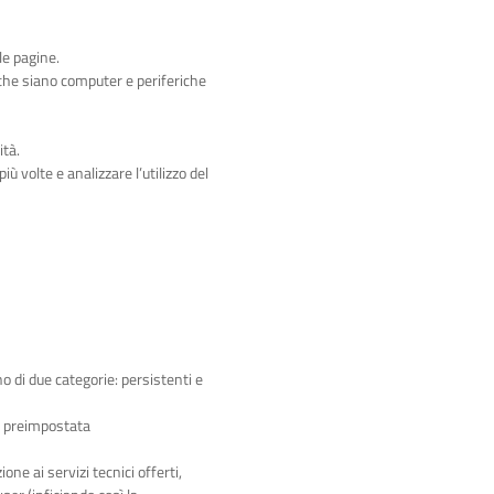
le pagine.
, che siano computer e periferiche
ità.
ù volte e analizzare l’utilizzo del
o di due categorie: persistenti e
a preimpostata
ne ai servizi tecnici offerti,