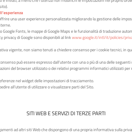
i e inviati, a meno che l’utenza non modifichi le impostazioni nel proprio brow
ito).
ll’esperienza
offrire una user experience personalizzata migliorando la gestione delle imp
sterne.
rvizio Google Fonts, le mappe di Google Maps e le funzionalità di traduzione auto
y privacy di Google sono disponibili al link
www.google.it/intl/it/policies/priv
tiva vigente, non siamo tenuti a chiedere consenso per i cookie tecnici, in qua
 il consenso può essere espresso dall’utente con una o più di una delle seguenti
zioni del browser utilizzato o dei relativi programmi informatici utilizzati per
referenze nel widget delle impostazioni di tracciamento.
ire all’utente di utilizzare o visualizzare parti del Sito.
SITI WEB E SERVIZI DI TERZE PARTI
gamenti ad altri siti Web che dispongono di una propria informativa sulla pri