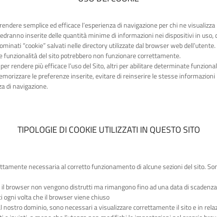
r rendere semplice ed efficace l’esperienza di navigazione per chi ne visualizza 
, vedranno inserite delle quantità minime di informazioni nei dispositivi in uso
denominati “cookie” salvati nelle directory utilizzate dal browser web dell’utente.
lle funzionalità del sito potrebbero non funzionare correttamente.
i per rendere più efficace l’uso del Sito, altri per abilitare determinate funzional
orizzare le preferenze inserite, evitare di reinserire le stesse informazioni pi
za di navigazione.
TIPOLOGIE DI COOKIE UTILIZZATI IN QUESTO SITO
ettamente necessaria al corretto funzionamento di alcune sezioni del sito. Son
 il browser non vengono distrutti ma rimangono fino ad una data di scadenz
 ogni volta che il browser viene chiuso
 nostro dominio, sono necessari a visualizzare correttamente il sito e in relazio